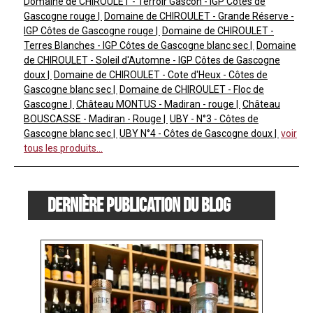
Domaine de CHIROULET - Terroir Gascon - IGP Côtes de
Gascogne rouge
Domaine de CHIROULET - Grande Réserve -
IGP Côtes de Gascogne rouge
Domaine de CHIROULET -
Terres Blanches - IGP Côtes de Gascogne blanc sec
Domaine
de CHIROULET - Soleil d'Automne - IGP Côtes de Gascogne
doux
Domaine de CHIROULET - Cote d'Heux - Côtes de
Gascogne blanc sec
Domaine de CHIROULET - Floc de
Gascogne
Château MONTUS - Madiran - rouge
Château
BOUSCASSE - Madiran - Rouge
UBY - N°3 - Côtes de
Gascogne blanc sec
UBY N°4 - Côtes de Gascogne doux
voir
tous les produits...
Dernière publication du blog