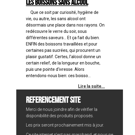
Les boissons sans alcool
Que ce soit par curiosité, hygiène de
vie, ou autre, les sans alcool ont
désormais une place dans nos rayons. On
redécouvre le verre du soir, sous
différentes saveurs... Et ça fait du bien.
ENFIN des boissons travaillées et pour
certaines pas sucrées, qui procurent un
plaisir gustatif. Certes, l'alcool donne un
certain relief, de la longueur en bouche,
puis une pointe d'ivresse. Alors
entendons-nous bien: ces boisso...
Lire la suite...
REFERENCEMENT SITE
Merci de nous joindre afin de vérifier la
disponibilité des produits proposés.
Les prix seront prochainement mis à jour.
Ce site internet n'est pas marchand, et nous ne