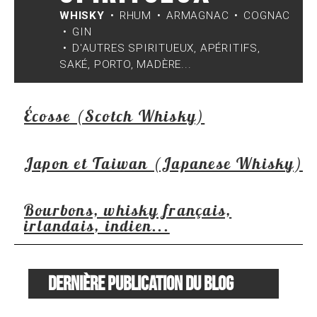
WHISKY
RHUM
ARMAGNAC
COGNAC
GIN
D'AUTRES SPIRITUEUX, APÉRITIFS,
SAKÉ, PORTO, MADÈRE...
Écosse (Scotch Whisky)
Japon et Taiwan (Japanese Whisky)
Bourbons, whisky français,
irlandais, indien...
Dernière publication du blog