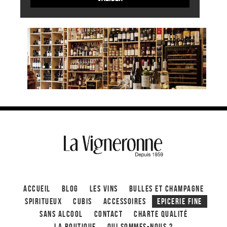
ACCUEIL
Blog
Les Vins
Bulles et Champagne
Spiritueux
CUBIS
ACCESSOIRES
Epicerie fine
Sans alcool
Contact
Charte qualité
La boutique
Qui sommes-nous ?