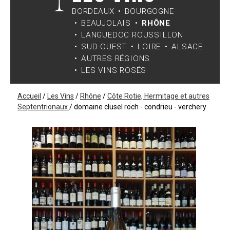
BORDEAUX
BOURGOGNE
BEAUJOLAIS
RHÔNE
LANGUEDOC ROUSSILLON
SUD-OUEST
LOIRE
ALSACE
AUTRES RÉGIONS
LES VINS ROSÉS
Accueil
/
Les Vins
/
Rhône
/
Côte Rotie, Hermitage et autres
Septentrionaux
/
domaine clusel roch - condrieu - verchery