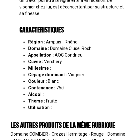
un travail pointu à la vigne et à la vinification. Le
viognier chez lui, est déconcertant par sa structure et
sa finesse.
Caracteristiques
Région :
Ampuis - Rhône
Domaine :
Domaine Clusel Roch
Appellation :
AOC Condrieu
Cuvée :
Verchery
Millesime :
Cépage dominant :
Viognier
Couleur :
Blanc
Contenance :
75cl
Alcool :
Thème :
Fruité
Utilisation :
Les autres produits de la même rubrique
Domaine COMBIER - Crozes Hermitage - Rouge
Domaine