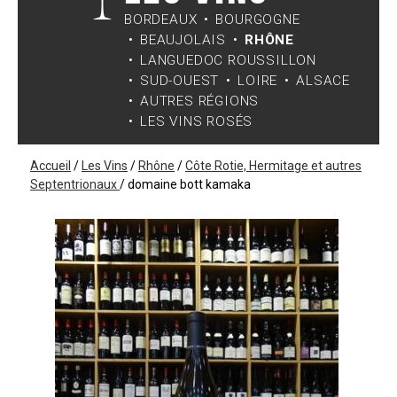
BORDEAUX
BOURGOGNE
BEAUJOLAIS
RHÔNE
LANGUEDOC ROUSSILLON
SUD-OUEST
LOIRE
ALSACE
AUTRES RÉGIONS
LES VINS ROSÉS
Accueil
/
Les Vins
/
Rhône
/
Côte Rotie, Hermitage et autres
Septentrionaux
/
domaine bott kamaka