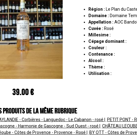
Région :
Le Plan du Caste
Domaine :
Domaine Tem
Appellation :
AOC Bando
Cuvée :
Rosé
Millesime :
Cépage dominant :
Couleur :
Contenance :
Alcool :
Thème :
Utilisation :
39.00 €
s produits de la même rubrique
LANDIE - Corbières - Languedoc - Le Cabanon - rosé
PETIT PONT - R
ascogne - Harmonie de Gascogne - Sud Ouest - rosé
CHÂTEAU LEOUBE -
éoube - Côtes de Provence - Provence - Rosé
BY OTT - Côtes de Prove