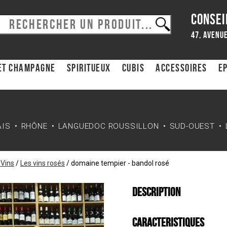
CONSEI
47, avenue
et Champagne
Spiritueux
CUBIS
ACCESSOIRES
Ep
AIS
RHÔNE
LANGUEDOC ROUSSILLON
SUD-OUEST
 Vins
/
Les vins rosés
/
domaine tempier - bandol rosé
Description
Caracteristiques