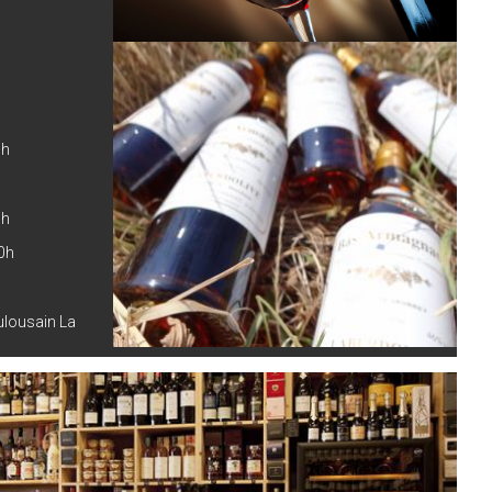
0h
0h
0h
oulousain La