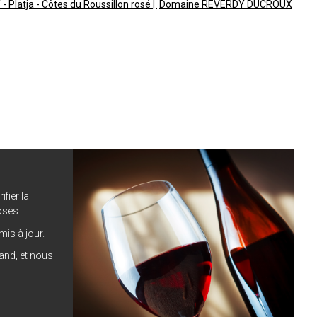
 Platja - Côtes du Roussillon rosé
Domaine REVERDY DUCROUX
ifier la
osés.
is à jour.
hand, et nous