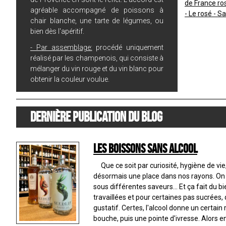
de France r
agréable accompagné de poissons à
- Le rosé - S
chair blanche, une tarte de légumes, ou
bien dès l'apéritif.
- Par assemblage:
procédé uniquement
réalisé par les champenois, qui consiste à
mélanger du vin rouge et du vin blanc pour
obtenir la couleur voulue.
Dernière publication du blog
Les boissons sans alcool
Que ce soit par curiosité, hygiène de vie,
désormais une place dans nos rayons. On r
sous différentes saveurs... Et ça fait du b
travaillées et pour certaines pas sucrées, 
gustatif. Certes, l'alcool donne un certain 
bouche, puis une pointe d'ivresse. Alors 