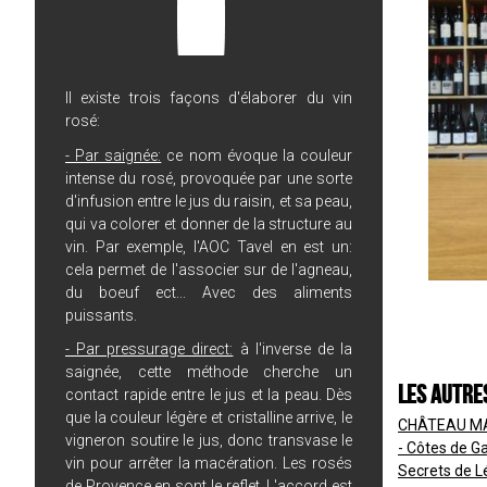
Il existe trois façons d'élaborer du vin
rosé:
- Par saignée:
ce nom évoque la couleur
intense du rosé, provoquée par une sorte
d'infusion entre le jus du raisin, et sa peau,
qui va colorer et donner de la structure au
vin. Par exemple, l'AOC Tavel en est un:
cela permet de l'associer sur de l'agneau,
du boeuf ect... Avec des aliments
puissants.
- Par pressurage direct:
à l'inverse de la
saignée, cette méthode cherche un
Les autre
contact rapide entre le jus et la peau. Dès
que la couleur légère et cristalline arrive, le
CHÂTEAU MAY
vigneron soutire le jus, donc transvase le
- Côtes de G
vin pour arrêter la macération. Les rosés
Secrets de L
de Provence en sont le reflet. L'accord est