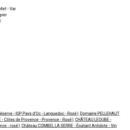
llet - Var
pier
l
éserve - IGP Pays d'Oc - Languedoc - Rosé
Domaine PELLEHAUT
 Côtes de Provence - Provence - Rosé
CHÂTEAU LEOUBE -
nce - rosé
Château COMBEL LA SERRE - Épatant Antidote - Vin