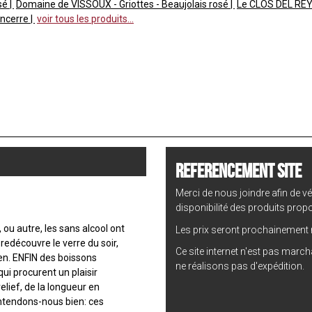
osé
Domaine de VISSOUX - Griottes - Beaujolais rosé
Le CLOS DEL REY -
ancerre
voir tous les produits...
REFERENCEMENT SITE
Merci de nous joindre afin de vér
disponibilité des produits prop
 ou autre, les sans alcool ont
Les prix seront prochainement m
edécouvre le verre du soir,
Ce site internet n'est pas marc
ien. ENFIN des boissons
ne réalisons pas d'expédition.
qui procurent un plaisir
relief, de la longueur en
entendons-nous bien: ces