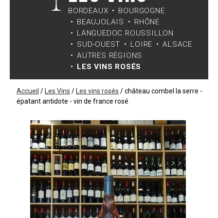
BORDEAUX
BOURGOGNE
BEAUJOLAIS
RHÔNE
LANGUEDOC ROUSSILLON
SUD-OUEST
LOIRE
ALSACE
AUTRES RÉGIONS
LES VINS ROSÉS
Accueil
/
Les Vins
/
Les vins rosés
/
château combel la serre -
épatant antidote - vin de france rosé