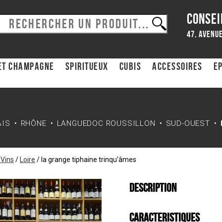
CONSEI
47, avenue
et Champagne
Spiritueux
CUBIS
ACCESSOIRES
Ep
AIS
RHÔNE
LANGUEDOC ROUSSILLON
SUD-OUEST
 Vins
/
Loire
/
la grange tiphaine trinqu’âmes
Description
Caracteristiques