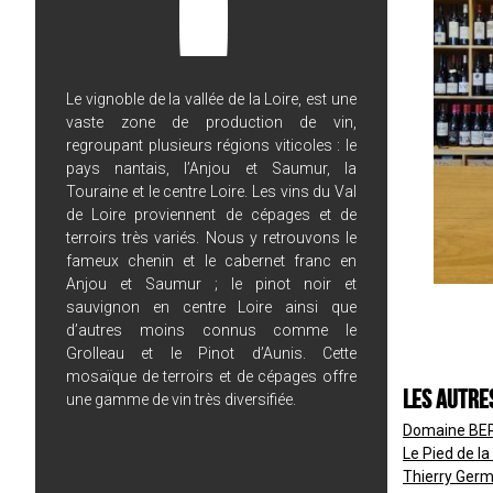
Le vignoble de la vallée de la Loire, est une
vaste zone de production de vin,
regroupant plusieurs régions viticoles : le
pays nantais, l’Anjou et Saumur, la
Touraine et le centre Loire. Les vins du Val
de Loire proviennent de cépages et de
terroirs très variés. Nous y retrouvons le
fameux chenin et le cabernet franc en
Anjou et Saumur ; le pinot noir et
sauvignon en centre Loire ainsi que
d’autres moins connus comme le
Grolleau et le Pinot d’Aunis. Cette
mosaïque de terroirs et de cépages offre
Les autre
une gamme de vin très diversifiée.
Domaine BER
Le Pied de l
Thierry Ger