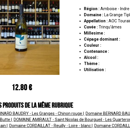
Région :
Amboise - Indre 
Domaine :
La Grange Tip
Appellation :
AOC Tourai
Cuvée :
Trinqu’âmes
Millesime :
Cépage dominant :
Couleur :
Contenance :
Alcool :
Thème :
Utilisation :
12.80 €
s produits de la même rubrique
NARD BAUDRY - Les Granges - Chinon rouge
Domaine BERNARD BAUDR
a Butte
DOMAINE AMIRAULT - Saint Nicolas de Bourgueil - Les Quarteron
main
Domaine CORDAILLAT - Reuilly - Loire - blanc
Domaine CORDAILLAT