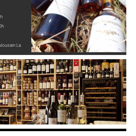
0h
0h
oulousain La