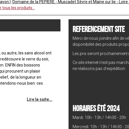
Layon
Domaine de la PEPIERE - Muscadet Sèvre et Maine sur lie - Loire 
r tous les produits...
REFERENCEMENT SITE
Merci de nous joindre afin de vér
disponibilité des produits prop
 ou autre, les sans alcool ont
Les prix seront prochainement m
edécouvre le verre du soir,
Ce site internet n'est pas marc
ien. ENFIN des boissons
ne réalisons pas d'expédition.
qui procurent un plaisir
relief, de la longueur en
entendons-nous bien: ces
Lire la suite...
HORAIRES ÉTÉ 2024
Mardi: 10h - 13h / 14h30 - 20h
Mercredi: 10h - 13h / 14h30 - 2