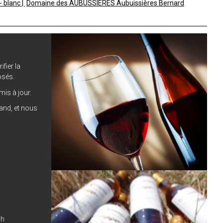
- blanc
Domaine des AUBUSSIERES Aubuissières Bernard
ifier la
osés.
is à jour.
hand, et nous
0h