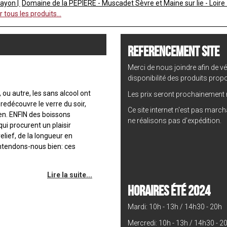
Layon
Domaine de la PEPIERE - Muscadet Sèvre et Maine sur lie - Loire 
r tous les produits...
REFERENCEMENT SITE
Merci de nous joindre afin de vér
disponibilité des produits prop
 ou autre, les sans alcool ont
Les prix seront prochainement m
edécouvre le verre du soir,
Ce site internet n'est pas marc
ien. ENFIN des boissons
ne réalisons pas d'expédition.
qui procurent un plaisir
relief, de la longueur en
entendons-nous bien: ces
Lire la suite...
HORAIRES ÉTÉ 2024
Mardi: 10h - 13h / 14h30 - 20h
Mercredi: 10h - 13h / 14h30 - 2