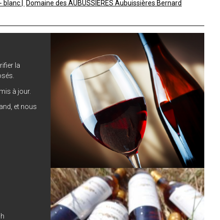
- blanc
Domaine des AUBUSSIERES Aubuissières Bernard
ifier la
osés.
is à jour.
hand, et nous
0h