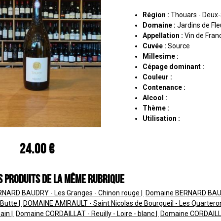
Région :
Thouars - Deux
Domaine :
Jardins de Fle
Appellation :
Vin de Fran
Cuvée :
Source
Millesime :
Cépage dominant :
Couleur :
Contenance :
Alcool :
Thème :
Utilisation :
24.00 €
s produits de la même rubrique
NARD BAUDRY - Les Granges - Chinon rouge
Domaine BERNARD BAUDR
a Butte
DOMAINE AMIRAULT - Saint Nicolas de Bourgueil - Les Quarteron
main
Domaine CORDAILLAT - Reuilly - Loire - blanc
Domaine CORDAILLAT