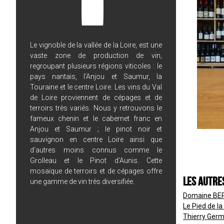
Le vignoble de la vallée de la Loire, est une
vaste zone de production de vin,
regroupant plusieurs régions viticoles : le
pays nantais, l’Anjou et Saumur, la
Touraine et le centre Loire. Les vins du Val
de Loire proviennent de cépages et de
terroirs très variés. Nous y retrouvons le
fameux chenin et le cabernet franc en
Anjou et Saumur ; le pinot noir et
sauvignon en centre Loire ainsi que
d’autres moins connus comme le
Grolleau et le Pinot d’Aunis. Cette
mosaïque de terroirs et de cépages offre
Les autre
une gamme de vin très diversifiée.
Domaine BER
Le Pied de l
Thierry Ger