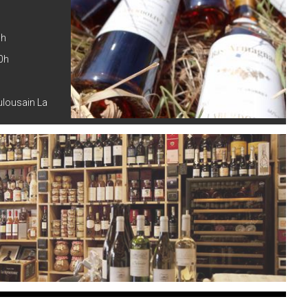
0h
0h
oulousain La