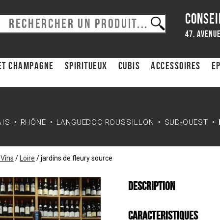
CONSEI
47, avenue
et Champagne
Spiritueux
CUBIS
ACCESSOIRES
Ep
AIS
RHÔNE
LANGUEDOC ROUSSILLON
SUD-OUEST
 Vins
/
Loire
/
jardins de fleury source
Description
Caracteristiques