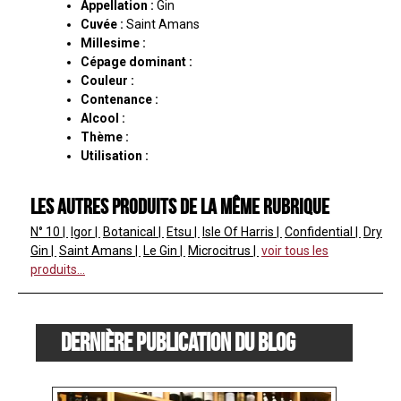
Appellation :
Gin
Cuvée :
Saint Amans
Millesime :
Cépage dominant :
Couleur :
Contenance :
Alcool :
Thème :
Utilisation :
Les autres produits de la même rubrique
N° 10
Igor
Botanical
Etsu
Isle Of Harris
Confidential
Dry
Gin
Saint Amans
Le Gin
Microcitrus
voir tous les
produits...
Dernière publication du blog