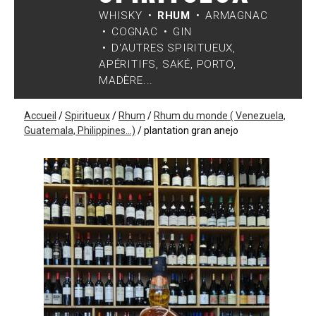
WHISKY
RHUM
ARMAGNAC
COGNAC
GIN
D'AUTRES SPIRITUEUX,
APÉRITIFS, SAKÉ, PORTO,
MADÈRE...
Accueil
/
Spiritueux
/
Rhum
/
Rhum du monde ( Venezuela,
Guatemala, Philippines...)
/
plantation gran anejo