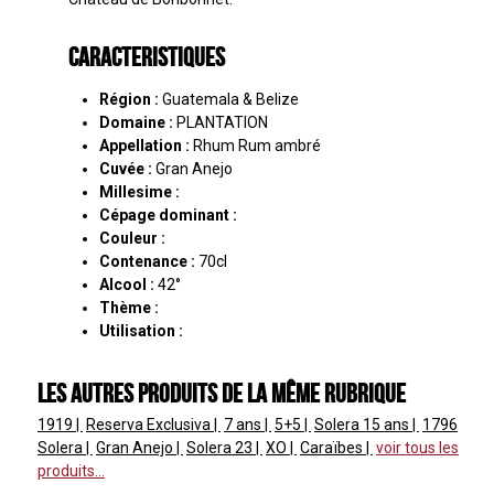
Caracteristiques
Région :
Guatemala & Belize
Domaine :
PLANTATION
Appellation :
Rhum Rum ambré
Cuvée :
Gran Anejo
Millesime :
Cépage dominant :
Couleur :
Contenance :
70cl
Alcool :
42°
Thème :
Utilisation :
Les autres produits de la même rubrique
1919
Reserva Exclusiva
7 ans
5+5
Solera
15 ans
1796
Solera
Gran Anejo
Solera
23
XO
Caraïbes
voir tous les
produits...