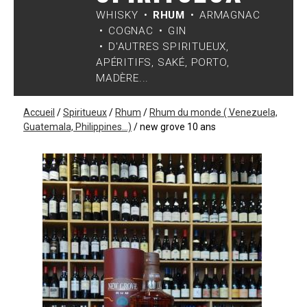
WHISKY
RHUM
ARMAGNAC
COGNAC
GIN
D'AUTRES SPIRITUEUX,
APÉRITIFS, SAKÉ, PORTO,
MADÈRE...
Accueil
/
Spiritueux
/
Rhum
/
Rhum du monde ( Venezuela,
Guatemala, Philippines...)
/
new grove 10 ans