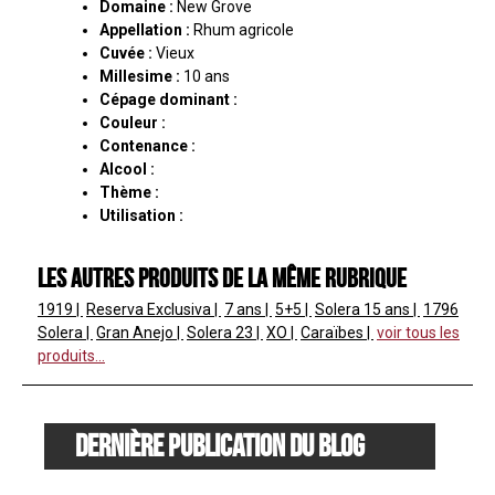
Domaine :
New Grove
Appellation :
Rhum agricole
Cuvée :
Vieux
Millesime :
10 ans
Cépage dominant :
Couleur :
Contenance :
Alcool :
Thème :
Utilisation :
Les autres produits de la même rubrique
1919
Reserva Exclusiva
7 ans
5+5
Solera
15 ans
1796
Solera
Gran Anejo
Solera
23
XO
Caraïbes
voir tous les
produits...
Dernière publication du blog