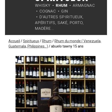
WHISKY
RHUM
ARMAGNAC
COGNAC
GIN
D'AUTRES SPIRITUEUX,
APÉRITIFS, SAKÉ, PORTO,
MADÈRE...
Accueil
/
Spiritueux
/
Rhum
/
Rhum du monde ( Venezuela,
Guatemala, Philippines...)
/
abuelo tawny 15 ans