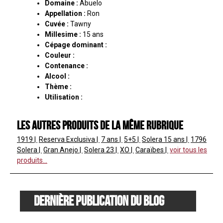
Domaine :
Abuelo
Appellation :
Ron
Cuvée :
Tawny
Millesime :
15 ans
Cépage dominant :
Couleur :
Contenance :
Alcool :
Thème :
Utilisation :
Les autres produits de la même rubrique
1919
Reserva Exclusiva
7 ans
5+5
Solera
15 ans
1796
Solera
Gran Anejo
Solera
23
XO
Caraïbes
voir tous les
produits...
Dernière publication du blog