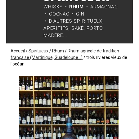
WHISKY
RHUM
ARMAGNAC
COGNAC
GIN
D'AUTRES SPIRITUEUX,
APÉRITIFS, SAKÉ, PORTO,
MADÈRE...
Accueil
/
Spiritueux
/
Rhum
/
Rhum agricole de tradition
française (Martinique, Guadeloupe...)
/
trois rivieres vieux de
l'océan