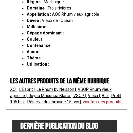
Région :
Martinique
Domaine :
Trois rivières
Appellation :
AOC Rhum vieux agricole
Cuvée :
Vieux de l'Océan
Millesime :
Cépage dominant :
Couleur :
Contenance :
Alcool :
Thème :
Utilisation :
Les autres produits de la même rubrique
XO
L'Esprit
Le Rhum by Neisson
VSOP
Rhum vieux
agricole
Joyau Macouba
Blanc
VSOP
Vieux
Bio
Profil
105 bio
Réserve du domaine
15 ans
voir tous les produits...
Dernière publication du blog