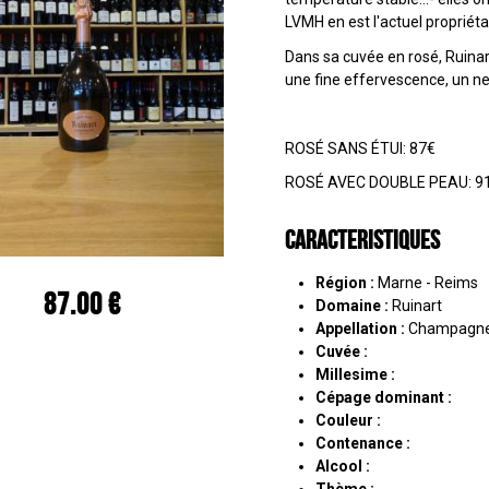
LVMH en est l'actuel propriéta
Dans sa cuvée en rosé, Ruinar
une fine effervescence, un nez 
ROSÉ SANS ÉTUI: 87€
ROSÉ AVEC DOUBLE PEAU: 9
Caracteristiques
Région :
Marne - Reims
87.00 €
Domaine :
Ruinart
Appellation :
Champagne
Cuvée :
Millesime :
Cépage dominant :
Couleur :
Contenance :
Alcool :
Thème :