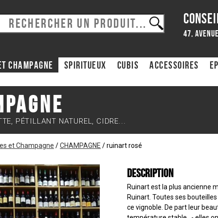
CONSEI
47, avenue
et Champagne
Spiritueux
CUBIS
ACCESSOIRES
Ep
mpagne
E, PÉTILLANT NATUREL, CIDRE...
les et Champagne
/
CHAMPAGNE
/
ruinart rosé
Description
Ruinart est la plus ancienne 
Ruinart. Toutes ses bouteilles 
ce vignoble. De part leur beau
température stable...- elles 