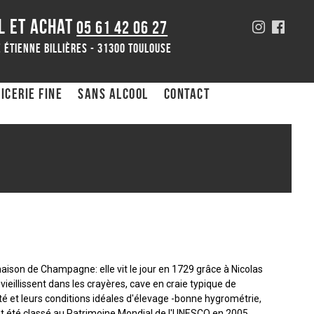
L ET ACHAT
05 61 42 06 27
 Étienne Billières - 31300 toulouse
icerie fine
Sans alcool
Contact
maison de Champagne: elle vit le jour en 1729 grâce à Nicolas
vieillissent dans les crayères, cave en craie typique de
té et leurs conditions idéales d'élevage -bonne hygrométrie,
ont été classé au Patrimoine Mondial de l'UNESCO en 2005.