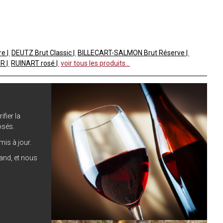
re
DEUTZ Brut Classic
BILLECART-SALMON Brut Réserve
 R
RUINART rosé
voir tous les produits...
ifier la
osés.
is à jour.
hand, et nous