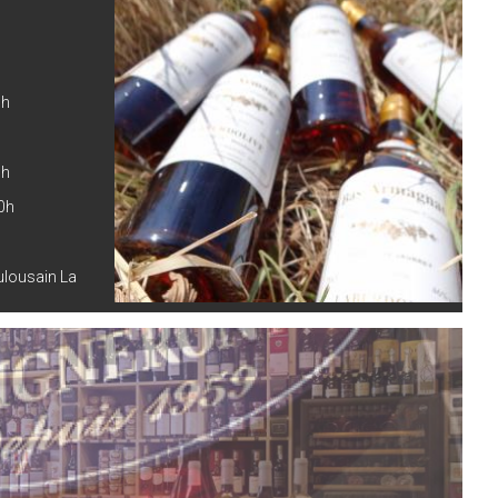
0h
0h
0h
oulousain La