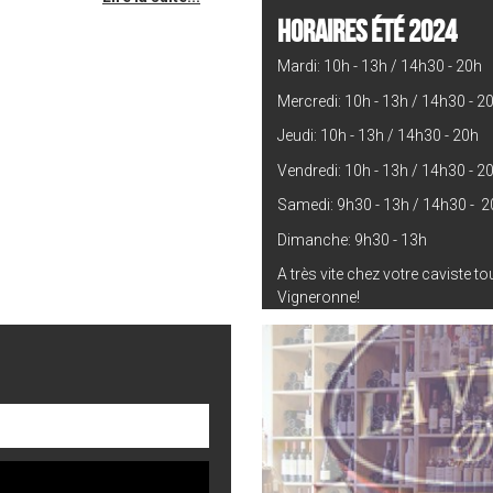
HORAIRES ÉTÉ 2024
Mardi: 10h - 13h / 14h30 - 20h
Mercredi: 10h - 13h / 14h30 - 2
Jeudi: 10h - 13h / 14h30 - 20h
Vendredi: 10h - 13h / 14h30 - 2
Samedi: 9h30 - 13h / 14h30 - 2
Dimanche: 9h30 - 13h
A très vite chez votre caviste t
Vigneronne!