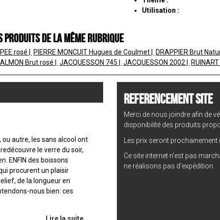
Utilisation :
s produits de la même rubrique
PEE rosé
PIERRE MONCUIT Hugues de Coulmet
DRAPPIER Brut Natu
SALMON Brut rosé
JACQUESSON 745
JACQUESSON 2002
RUINART
REFERENCEMENT SITE
Merci de nous joindre afin de vér
disponibilité des produits prop
 ou autre, les sans alcool ont
Les prix seront prochainement m
edécouvre le verre du soir,
Ce site internet n'est pas marc
ien. ENFIN des boissons
ne réalisons pas d'expédition.
qui procurent un plaisir
relief, de la longueur en
entendons-nous bien: ces
Lire la suite...