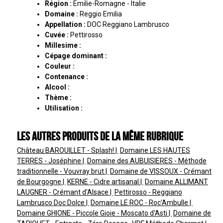
Région :
Emilie-Romagne - Italie
Domaine :
Reggio Emilia
Appellation :
DOC Reggiano Lambrusco
Cuvée :
Pettirosso
Millesime :
Cépage dominant :
Couleur :
Contenance :
Alcool :
Thème :
Utilisation :
Les autres produits de la même rubrique
Château BAROUILLET - Splash!
Domaine LES HAUTES
TERRES - Joséphine
Domaine des AUBUISIERES - Méthode
traditionnelle - Vouvray brut
Domaine de VISSOUX - Crémant
de Bourgogne
KERNE - Cidre artisanal
Domaine ALLIMANT
LAUGNER - Crémant d'Alsace
Pettirosso - Reggiano
Lambrusco Doc Dolce
Domaine LE ROC - Roc'Ambulle
Domaine GHIONE - Piccole Gioie - Moscato d'Asti
Domaine de