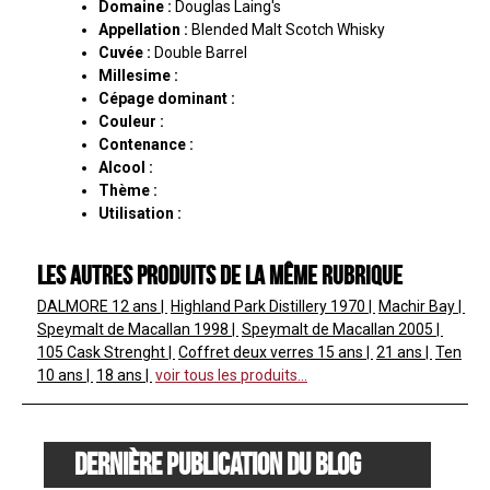
Domaine :
Douglas Laing's
Appellation :
Blended Malt Scotch Whisky
Cuvée :
Double Barrel
Millesime :
Cépage dominant :
Couleur :
Contenance :
Alcool :
Thème :
Utilisation :
Les autres produits de la même rubrique
DALMORE
12 ans
Highland Park Distillery
1970
Machir Bay
Speymalt de Macallan
1998
Speymalt de Macallan
2005
105 Cask Strenght
Coffret deux verres
15 ans
21 ans
Ten
10 ans
18 ans
voir tous les produits...
Dernière publication du blog