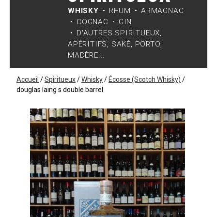
WHISKY
RHUM
ARMAGNAC
COGNAC
GIN
D'AUTRES SPIRITUEUX,
APÉRITIFS, SAKÉ, PORTO,
MADÈRE...
Accueil
/
Spiritueux
/
Whisky
/
Écosse (Scotch Whisky)
/
douglas laing s double barrel