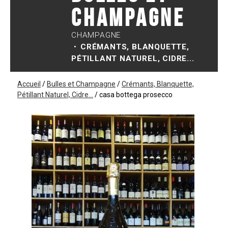
Champagne
CHAMPAGNE
CRÉMANTS, BLANQUETTE,
PÉTILLANT NATUREL, CIDRE...
Accueil
/
Bulles et Champagne
/
Crémants, Blanquette,
Pétillant Naturel, Cidre...
/
casa bottega prosecco