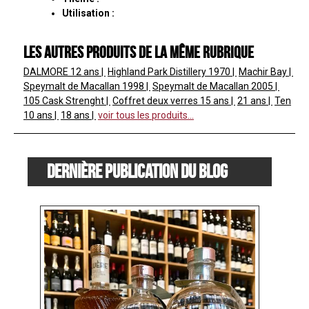
Utilisation :
Les autres produits de la même rubrique
DALMORE
12 ans
Highland Park Distillery
1970
Machir Bay
Speymalt de Macallan
1998
Speymalt de Macallan
2005
105 Cask Strenght
Coffret deux verres
15 ans
21 ans
Ten
10 ans
18 ans
voir tous les produits...
Dernière publication du blog