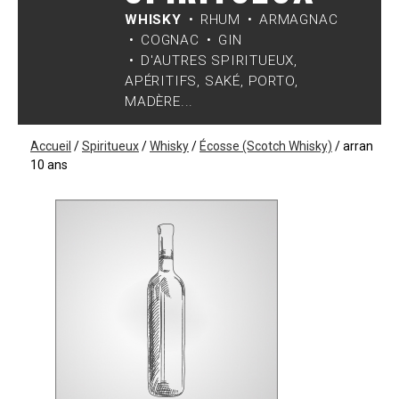
WHISKY
RHUM
ARMAGNAC
COGNAC
GIN
D'AUTRES SPIRITUEUX,
APÉRITIFS, SAKÉ, PORTO,
MADÈRE...
Accueil
/
Spiritueux
/
Whisky
/
Écosse (Scotch Whisky)
/
arran
10 ans